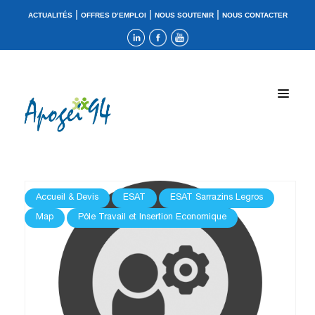
|
|
|
ACTUALITÉS
OFFRES D’EMPLOI
NOUS SOUTENIR
NOUS CONTACTER
Accueil & Devis
ESAT
ESAT Sarrazins Legros
Map
Pôle Travail et Insertion Economique