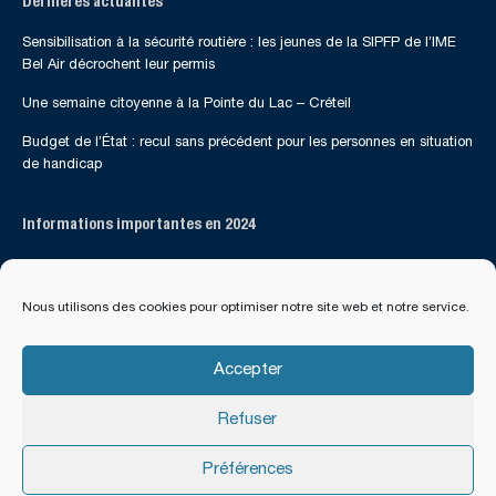
Dernières actualités
Sensibilisation à la sécurité routière : les jeunes de la SIPFP de l’IME
Bel Air décrochent leur permis
Une semaine citoyenne à la Pointe du Lac – Créteil
Budget de l’État : recul sans précédent pour les personnes en situation
de handicap
Informations importantes en 2024
Suivez-nous sur les réseaux sociaux
Nous utilisons des cookies pour optimiser notre site web et notre service.
Accepter
Refuser
Préférences
Tous droits réservés - Apogei 94 - 2017 - 2024
Mentions Légales
|