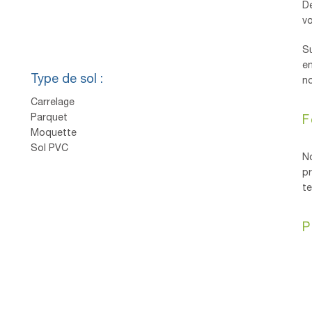
De
v
Su
en
Type de sol :
no
Carrelage
Parquet
F
Moquette
Sol PVC
N
pr
t
P