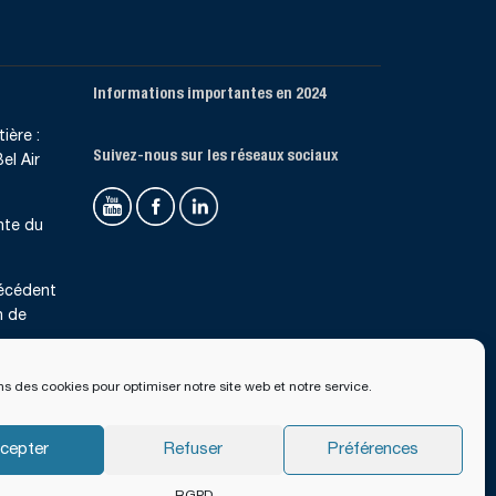
Informations importantes en 2024
ière :
Suivez-nous sur les réseaux sociaux
el Air
nte du
récédent
n de
ns des cookies pour optimiser notre site web et notre service.
cepter
Refuser
Préférences