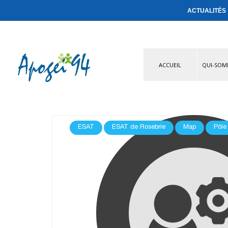
ACTUALITÉS
ACCUEIL
QUI-SOM
ESAT
ESAT de Rosebrie
Map
Pôle