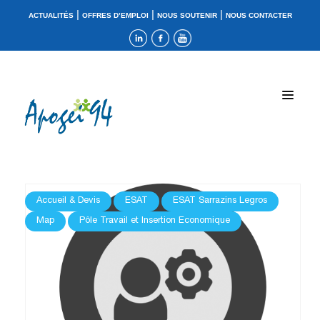
|
|
|
ACTUALITÉS
OFFRES D’EMPLOI
NOUS SOUTENIR
NOUS CONTACTER
Accueil & Devis
ESAT
ESAT Sarrazins Legros
Map
Pôle Travail et Insertion Economique