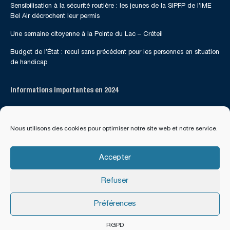
Sensibilisation à la sécurité routière : les jeunes de la SIPFP de l’IME
Bel Air décrochent leur permis
Une semaine citoyenne à la Pointe du Lac – Créteil
Budget de l’État : recul sans précédent pour les personnes en situation
de handicap
Informations importantes en 2024
Suivez-nous sur les réseaux sociaux
Nous utilisons des cookies pour optimiser notre site web et notre service.
Accepter
Refuser
Préférences
Tous droits réservés - Apogei 94 - 2017 - 2024
Mentions Légales
|
Politique de Confidentialité
RGPD