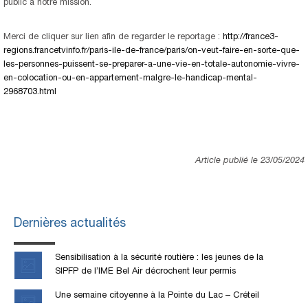
public à notre mission.
Merci de cliquer sur lien afin de regarder le reportage :
http://france3-
regions.francetvinfo.fr/paris-ile-de-france/paris/on-veut-faire-en-sorte-que-
les-personnes-puissent-se-preparer-a-une-vie-en-totale-autonomie-vivre-
en-colocation-ou-en-appartement-malgre-le-handicap-mental-
2968703.html
Article publié le 23/05/2024
Dernières actualités
Sensibilisation à la sécurité routière : les jeunes de la
SIPFP de l’IME Bel Air décrochent leur permis
Une semaine citoyenne à la Pointe du Lac – Créteil