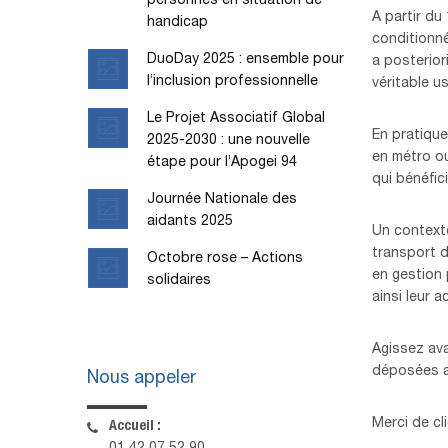
personnes en situation de
A partir du
handicap
conditionné
DuoDay 2025 : ensemble pour
a posterior
l’inclusion professionnelle
véritable u
Le Projet Associatif Global
En pratique
2025-2030 : une nouvelle
en métro ou
étape pour l’Apogei 94
qui bénéfic
Journée Nationale des
aidants 2025
Un contexte
transport d
Octobre rose – Actions
en gestion 
solidaires
ainsi leur 
Agissez av
déposées av
Nous appeler
Merci de cl
Accueil :