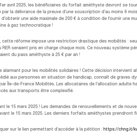
 1er avril 2025, les bénéficiaires du forfait améthyste devront se to
 par la délivrance de la preuve d’une souscription d’au moins 6 mois
i d’obtenir une aide maximale de 200 € à condition de fournir une mul
sine à gaz technocratique !
, cette réforme impose une restriction drastique des mobilités : seu
 RER seraient pris en charge chaque mois. Ce nouveau système péna
iaient du pass améthyste à 25 € par an !
 alarmant pour les mobilités solidaires ! Cette décision intervient al
édié aux personnes en situation de handicap, connaît de graves dy
par Île-de-France Mobilités. Les allocataires de l’allocation adulte 
accès aux transports être complexifié.
ant le 15 mars 2025 ! Les demandes de renouvellements et de nouv
ant le 15 mars 2025. Les derniers forfaits améthystes prendront fin
iquer sur le lien permettant d’accéder à la pétition :
https://chng.it