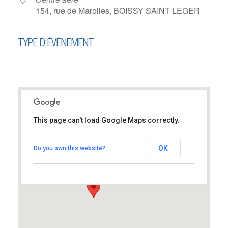
154, rue de Marolles, BOISSY SAINT LEGER
TYPE D’ÉVÈNEMENT
This page can't load Google Maps correctly.
Centre aéré
OK
Do you own this website?
154, rue de Marolles - BOISSY SAINT LEGER
Évènements