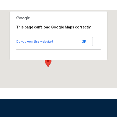
This page can't load Google Maps correctly.
IME LA NICHEE
OK
Do you own this website?
104, rue Juilette Savar - Créteil
Évènements