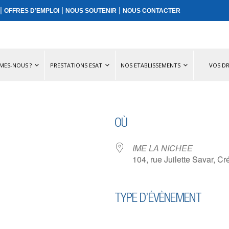
|
|
|
OFFRES D’EMPLOI
NOUS SOUTENIR
NOUS CONTACTER
MES-NOUS ?
PRESTATIONS ESAT
NOS ETABLISSEMENTS
VOS DR
OÙ
IME LA NICHEE
104, rue Juilette Savar, Cr
er Google
iCalendar
Of
TYPE D’ÉVÈNEMENT