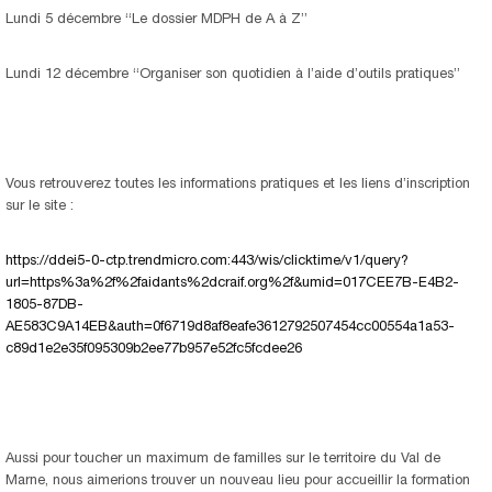
Lundi 5 décembre “Le dossier MDPH de A à Z”
Lundi 12 décembre “Organiser son quotidien à l’aide d’outils pratiques”
Vous retrouverez toutes les informations pratiques et les liens d’inscription
sur le site :
https://ddei5-0-ctp.trendmicro.com:443/wis/clicktime/v1/query?
url=https%3a%2f%2faidants%2dcraif.org%2f&umid=017CEE7B-E4B2-
1805-87DB-
AE583C9A14EB&auth=0f6719d8af8eafe3612792507454cc00554a1a53-
c89d1e2e35f095309b2ee77b957e52fc5fcdee26
Aussi pour toucher un maximum de familles sur le territoire du Val de
Marne, nous aimerions trouver un nouveau lieu pour accueillir la formation