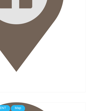
ENT
Map