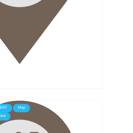
ENT
Map
iale