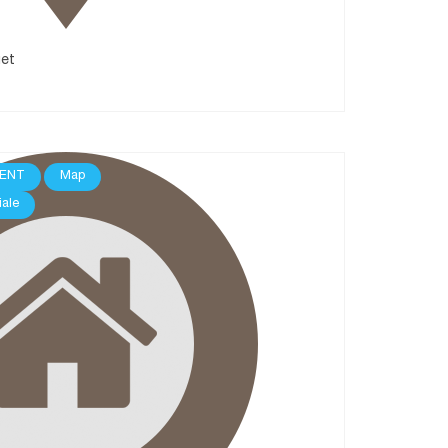
uet
ENT
Map
iale