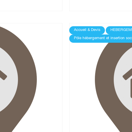
Accueil & Devis
HEBERGEM
Pôle hébergement et insertion soc