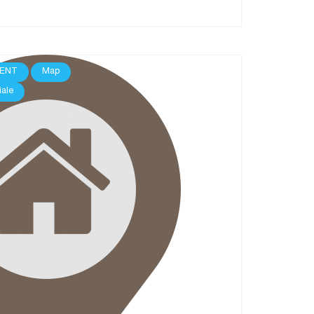
ENT
Map
iale