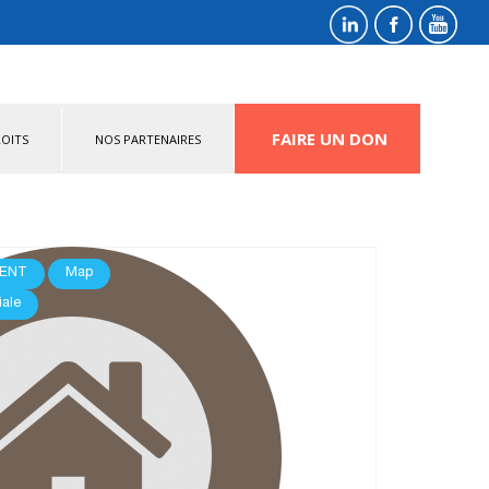
FAIRE UN DON
OITS
NOS PARTENAIRES
ENT
Map
iale