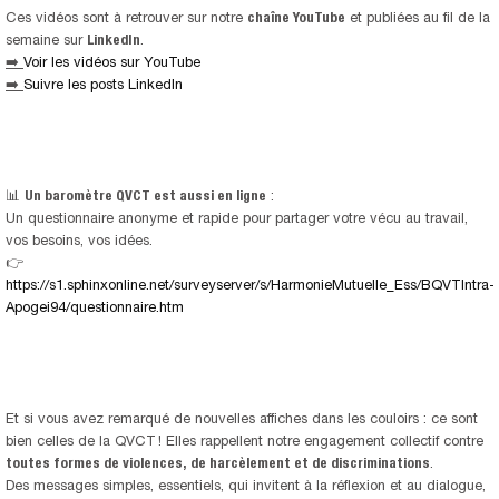
Ces vidéos sont à retrouver sur notre
chaîne YouTube
et publiées au fil de la
semaine sur
LinkedIn
.
➡
️
Voir les vidéos sur YouTube
➡
️
Suivre les posts LinkedIn
📊
Un baromètre QVCT est aussi en ligne
:
Un questionnaire anonyme et rapide pour partager votre vécu au travail,
vos besoins, vos idées.
👉
https://s1.sphinxonline.net/surveyserver/s/HarmonieMutuelle_Ess/BQVTIntra-
Apogei94/questionnaire.htm
Et si vous avez remarqué de nouvelles affiches dans les couloirs : ce sont
bien celles de la QVCT ! Elles rappellent notre engagement collectif contre
toutes formes de violences, de harcèlement et de discriminations
.
Des messages simples, essentiels, qui invitent à la réflexion et au dialogue,